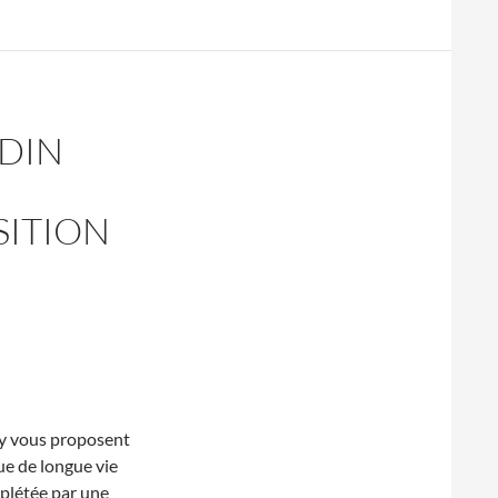
RDIN
SITION
y vous proposent
ue de longue vie
mplétée par une