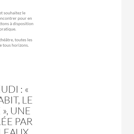
et souhaitez le
rencontrer pour en
tons à disposition
 pratique.
héâtre, toutes les
e tous horizons.
DI : «
BIT, LE
», UNE
ÉE PAR
BLEAUX