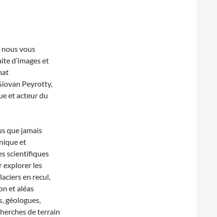
, nous vous
ite d’images et
mat
Giovan Peyrotty,
ue et acteur du
us que jamais
unique et
s scientifiques
 explorer les
aciers en recul,
on et aléas
s, géologues,
cherches de terrain