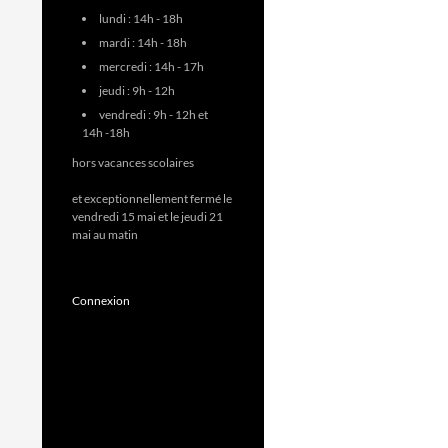
lundi : 14h - 18h
mardi : 14h - 18h
mercredi : 14h - 17h
jeudi : 9h - 12h
vendredi : 9h - 12h et
14h -18h
hors vacances scolaires
et exceptionnellement fermé le
vendredi 15 mai et le jeudi 21
mai au matin
Connexion