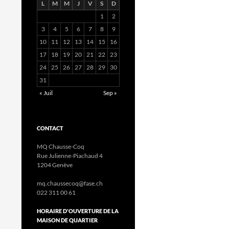
L
M
M
J
V
S
D
1
2
3
4
5
6
7
8
9
10
11
12
13
14
15
16
17
18
19
20
21
22
23
24
25
26
27
28
29
30
31
« Juil
Sep »
CONTACT
MQ Chausse-Coq
Rue Julienne-Piachaud 4
1204 Genève
mq.chaussecoq@fase.ch
022 311 00 61
HORAIRE D'OUVERTURE DE LA
MAISON DE QUARTIER