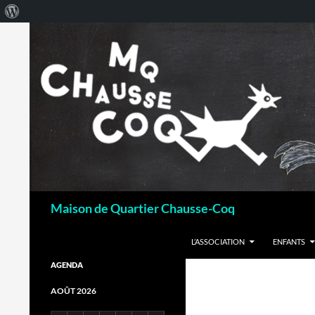
À
propos
de
WordPress
Recherche
Maison de Quartier Chausse-Coq
ALLER AU CONTENU
L’ASSOCIATION
ENFANTS
AGENDA
AOÛT 2026