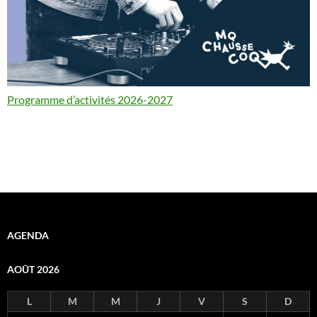
Programme d’activités 2026-2027
AGENDA
AOÛT 2026
L
M
M
J
V
S
D