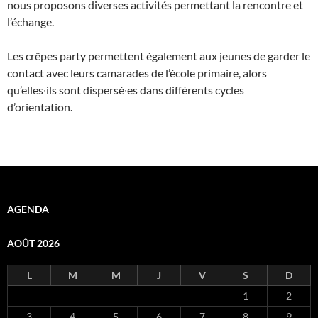
nous proposons diverses activités permettant la rencontre et
l’échange.
Les crêpes party permettent également aux jeunes de garder le
contact avec leurs camarades de l’école primaire, alors
qu’elles∙ils sont dispersé∙es dans différents cycles
d’orientation.
AGENDA
AOÛT 2026
L
M
M
J
V
S
D
1
2
3
4
5
6
7
8
9