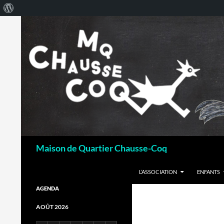
À
propos
de
WordPress
Recherche
Maison de Quartier Chausse-Coq
ALLER AU CONTENU
L’ASSOCIATION
ENFANTS
AGENDA
AOÛT 2026