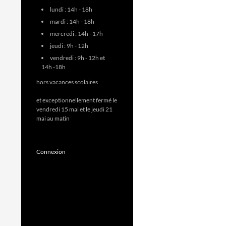
lundi : 14h - 18h
mardi : 14h - 18h
mercredi : 14h - 17h
jeudi : 9h - 12h
vendredi : 9h - 12h et
14h -18h
hors vacances scolaires
et exceptionnellement fermé le
vendredi 15 mai et le jeudi 21
mai au matin
Connexion