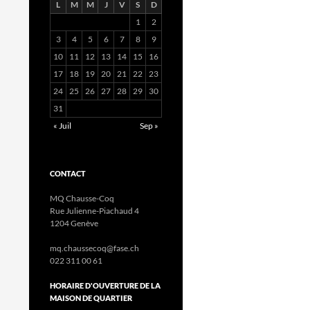
L
M
M
J
V
S
D
1
2
3
4
5
6
7
8
9
10
11
12
13
14
15
16
17
18
19
20
21
22
23
24
25
26
27
28
29
30
31
« Juil
Sep »
CONTACT
MQ Chausse-Coq
Rue Julienne-Piachaud 4
1204 Genève
mq.chaussecoq@fase.ch
022 311 00 61
HORAIRE D'OUVERTURE DE LA
MAISON DE QUARTIER