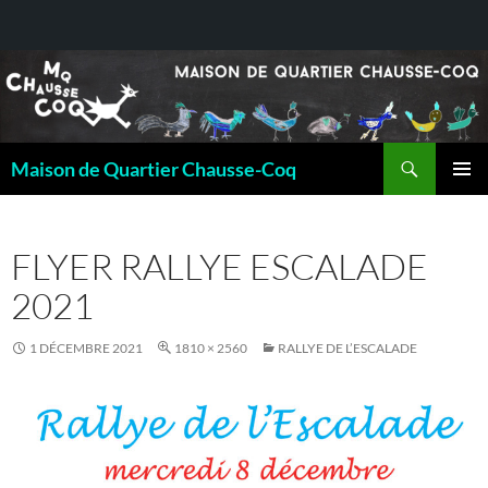
Recherche
Maison de Quartier Chausse-Coq
ALLER
MENU
AU
PRINCI
CONTENU
FLYER RALLYE ESCALADE
2021
1 DÉCEMBRE 2021
1810 × 2560
RALLYE DE L’ESCALADE