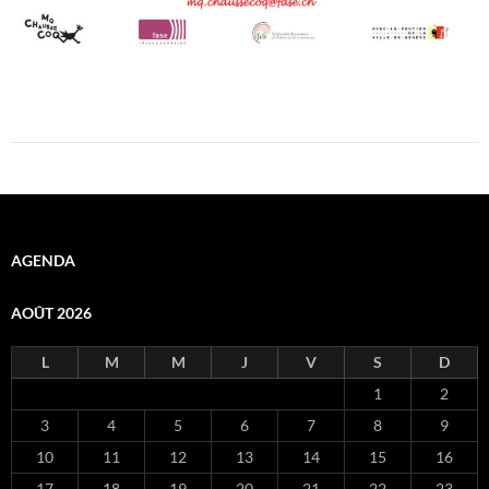
AGENDA
AOÛT 2026
L
M
M
J
V
S
D
1
2
3
4
5
6
7
8
9
10
11
12
13
14
15
16
17
18
19
20
21
22
23