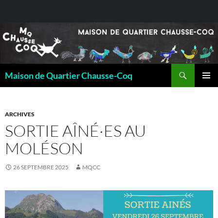
Recherche
Maison de Quartier Chausse-Coq
ALLER
MENU
AU
PRINCI
CONTENU
ARCHIVES
SORTIE AÎNÉ·ES AU
MOLÉSON
26 SEPTEMBRE 2025
MQCC