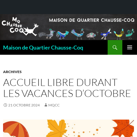
Recherche
Maison de Quartier Chausse-Coq
ALLER
MENU
AU
PRINCI
CONTENU
ARCHIVES
ACCUEIL LIBRE DURANT
LES VACANCES D’OCTOBRE
21 OCTOBRE 2024
MQCC