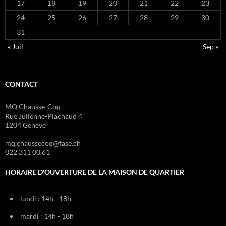
17
18
19
20
21
22
23
24
25
26
27
28
29
30
31
« Juil
Sep »
CONTACT
MQ Chausse-Coq
Rue Julienne-Piachaud 4
1204 Genève
mq.chaussecoq@fase.ch
022 311 00 61
HORAIRE D'OUVERTURE DE LA MAISON DE QUARTIER
lundi : 14h - 18h
mardi : 14h - 18h