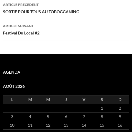
Navigation
ARTICLE PRÉCÉDENT
des
SORTIE POUR TOUS AU TOBOGGANING
articles
ARTICLE SUIVANT
Festival Du Local #2
AGENDA
AOÛT 2026
L
M
M
J
V
S
D
1
2
3
4
5
6
7
8
9
10
11
12
13
14
15
16