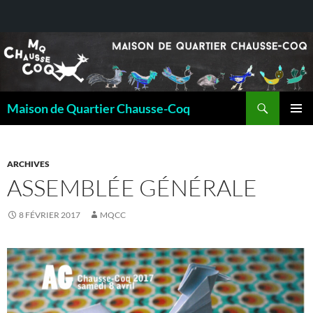
Recherche
Maison de Quartier Chausse-Coq
ALLER
MENU
AU
PRINCI
CONTENU
ARCHIVES
ASSEMBLÉE GÉNÉRALE
8 FÉVRIER 2017
MQCC