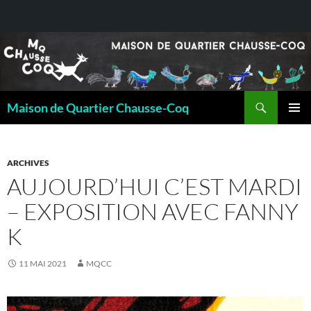
Recherche
Maison de Quartier Chausse-Coq
ALLER
MENU
AU
PRINCI
CONTENU
ARCHIVES
AUJOURD’HUI C’EST MARDI
– EXPOSITION AVEC FANNY
K
11 MAI 2021
MQCC