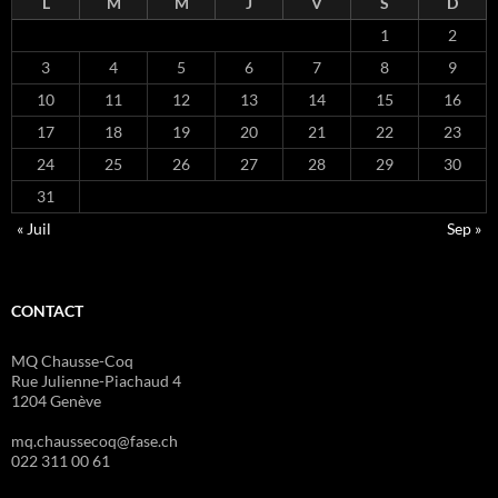
L
M
M
J
V
S
D
1
2
3
4
5
6
7
8
9
10
11
12
13
14
15
16
17
18
19
20
21
22
23
24
25
26
27
28
29
30
31
« Juil
Sep »
CONTACT
MQ Chausse-Coq
Rue Julienne-Piachaud 4
1204 Genève
mq.chaussecoq@fase.ch
022 311 00 61