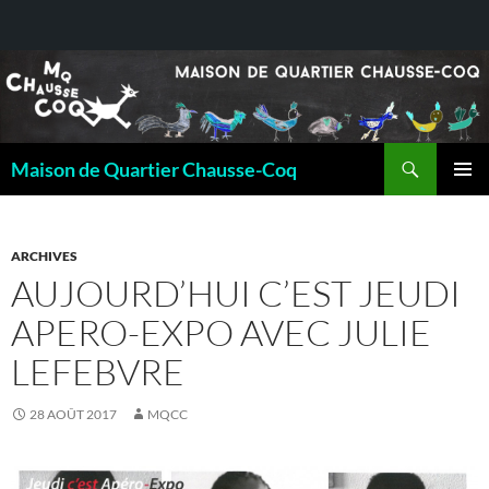
Recherche
Maison de Quartier Chausse-Coq
ALLER
MENU
AU
PRINCI
CONTENU
ARCHIVES
AUJOURD’HUI C’EST JEUDI
APERO-EXPO AVEC JULIE
LEFEBVRE
28 AOÛT 2017
MQCC