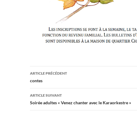
Navigation
ARTICLE PRÉCÉDENT
des
contes
articles
ARTICLE SUIVANT
Soirée adultes « Venez chanter avec le Karaorkestre »