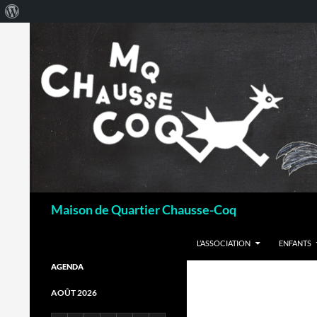
À
propos
de
WordPress
Recherche
Maison de Quartier Chausse-Coq
ALLER AU CONTENU
L’ASSOCIATION
ENFANTS
AGENDA
AOÛT 2026