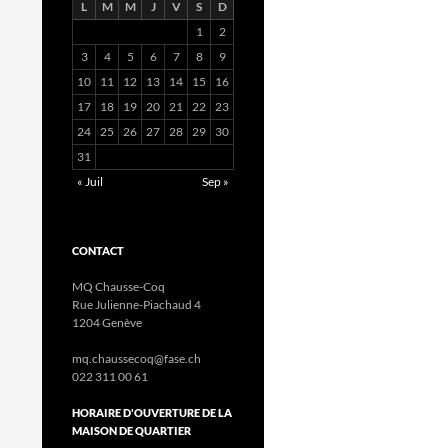
L
M
M
J
V
S
D
1
2
3
4
5
6
7
8
9
10
11
12
13
14
15
16
17
18
19
20
21
22
23
24
25
26
27
28
29
30
31
« Juil
Sep »
CONTACT
MQ Chausse-Coq
Rue Julienne-Piachaud 4
1204 Genève
mq.chaussecoq@fase.ch
022 311 00 61
HORAIRE D'OUVERTURE DE LA
MAISON DE QUARTIER