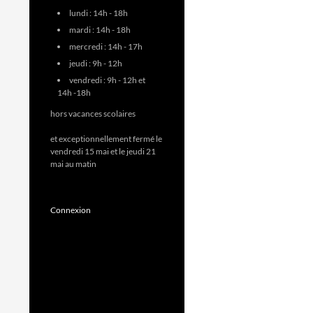
lundi : 14h - 18h
mardi : 14h - 18h
mercredi : 14h - 17h
jeudi : 9h - 12h
vendredi : 9h - 12h et
14h -18h
hors vacances scolaires
et exceptionnellement fermé le
vendredi 15 mai et le jeudi 21
mai au matin
Connexion