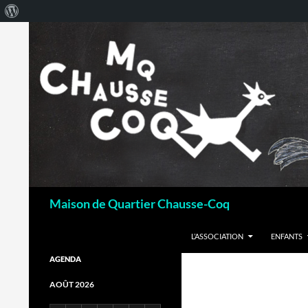
À
propos
de
WordPress
Recherche
Maison de Quartier Chausse-Coq
ALLER AU CONTENU
L’ASSOCIATION
ENFANTS
AGENDA
AOÛT 2026