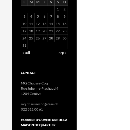
L
M
M
J
V
S
D
1
2
3
4
5
6
7
8
9
10
11
12
13
14
15
16
17
18
19
20
21
22
23
24
25
26
27
28
29
30
31
« Juil
Sep »
CONTACT
MQ Chausse-Coq
Rue Julienne-Piachaud 4
1204 Genève
mq.chaussecoq@fase.ch
022 311 00 61
HORAIRE D'OUVERTURE DE LA
MAISON DE QUARTIER