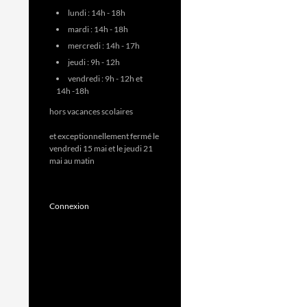
lundi : 14h - 18h
mardi : 14h - 18h
mercredi : 14h - 17h
jeudi : 9h - 12h
vendredi : 9h - 12h et
14h -18h
hors vacances scolaires
et exceptionnellement fermé le
vendredi 15 mai et le jeudi 21
mai au matin
Connexion