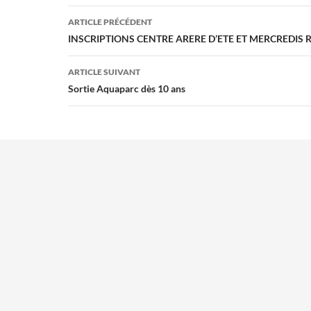
Navigation
ARTICLE PRÉCÉDENT
des
INSCRIPTIONS CENTRE ARERE D’ETE ET MERCREDIS 
articles
ARTICLE SUIVANT
Sortie Aquaparc dès 10 ans