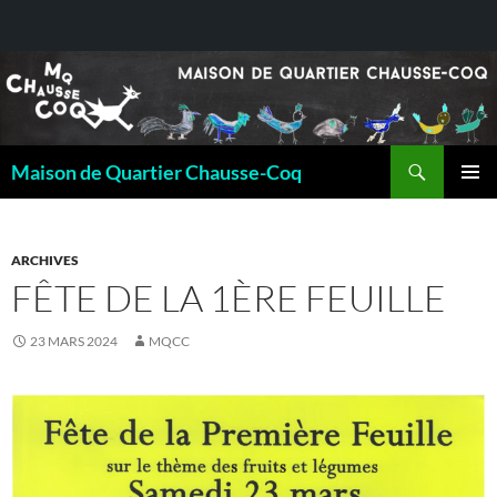
Recherche
Maison de Quartier Chausse-Coq
ALLER
MENU
AU
PRINCI
CONTENU
ARCHIVES
FÊTE DE LA 1ÈRE FEUILLE
23 MARS 2024
MQCC