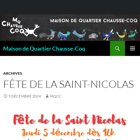
Recherche
Maison de Quartier Chausse-Coq
ALLER
MENU
AU
PRINCI
CONTENU
ARCHIVES
FÊTE DE LA SAINT-NICOLAS
5 DÉCEMBRE 2024
MQCC