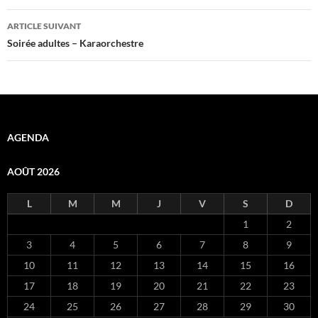
articles
ARTICLE SUIVANT
Soirée adultes – Karaorchestre
AGENDA
AOÛT 2026
L
M
M
J
V
S
D
1
2
3
4
5
6
7
8
9
10
11
12
13
14
15
16
17
18
19
20
21
22
23
24
25
26
27
28
29
30