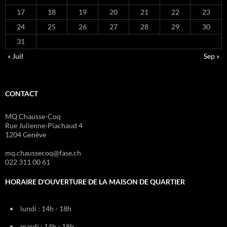
17
18
19
20
21
22
23
24
25
26
27
28
29
30
31
« Juil
Sep »
CONTACT
MQ Chausse-Coq
Rue Julienne-Piachaud 4
1204 Genève
mq.chaussecoq@fase.ch
022 311 00 61
HORAIRE D'OUVERTURE DE LA MAISON DE QUARTIER
lundi : 14h - 18h
mardi : 14h - 18h