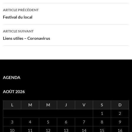
Navigation
ARTICLE PRÉCÉDENT
des
Festival du local
articles
ARTICLE SUIVANT
Liens utiles – Coronavirus
AGENDA
AOÛT 2026
L
M
M
J
V
S
D
1
2
3
4
5
6
7
8
9
10
11
12
13
14
15
16