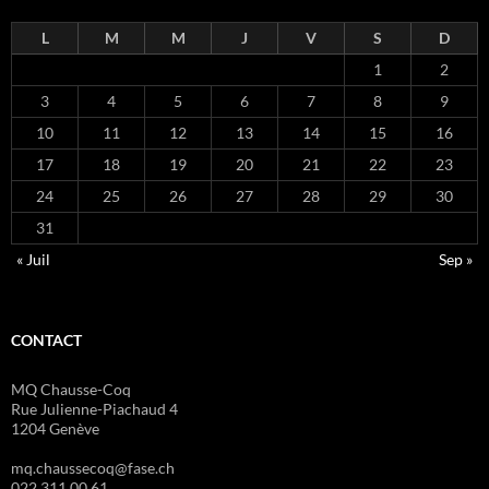
L
M
M
J
V
S
D
1
2
3
4
5
6
7
8
9
10
11
12
13
14
15
16
17
18
19
20
21
22
23
24
25
26
27
28
29
30
31
« Juil
Sep »
CONTACT
MQ Chausse-Coq
Rue Julienne-Piachaud 4
1204 Genève
mq.chaussecoq@fase.ch
022 311 00 61