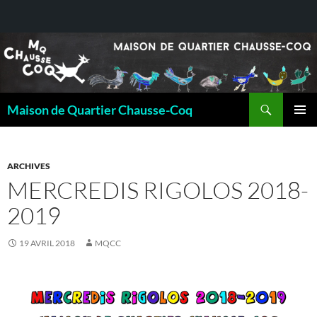
Recherche
Maison de Quartier Chausse-Coq
ALLER
MENU
AU
PRINCI
CONTENU
ARCHIVES
MERCREDIS RIGOLOS 2018-
2019
19 AVRIL 2018
MQCC