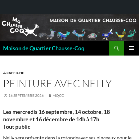
Recherche
Maison de Quartier Chausse-Coq
ALLER
MENU
AU
PRINCI
CONTENU
À L'AFFICHE
PEINTURE AVEC NELLY
16 SEPTEMBRE 2026
MQCC
Les mercredis 16 septembre, 14 octobre, 18
novembre et 16 décembre de 14h à 17h
Tout public
Nelly sera présente dans la rotondeavec ses pinceaux pour le