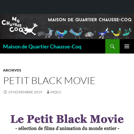
Recherche
Maison de Quartier Chausse-Coq
ALLER
MENU
AU
PRINCI
CONTENU
ARCHIVES
PETIT BLACK MOVIE
19 NOVEMBRE 2019
MQCC