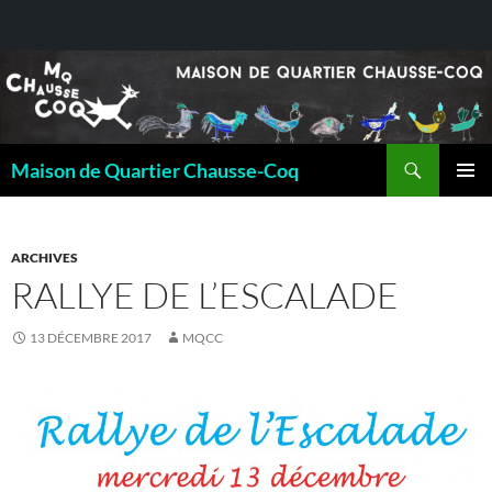
Recherche
Maison de Quartier Chausse-Coq
ALLER
MENU
AU
PRINCI
CONTENU
ARCHIVES
RALLYE DE L’ESCALADE
13 DÉCEMBRE 2017
MQCC