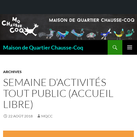
Recherche
Maison de Quartier Chausse-Coq
ALLER
MENU
AU
PRINCI
CONTENU
ARCHIVES
SEMAINE D’ACTIVITÉS
TOUT PUBLIC (ACCUEIL
LIBRE)
22 AOÛT 2018
MQCC