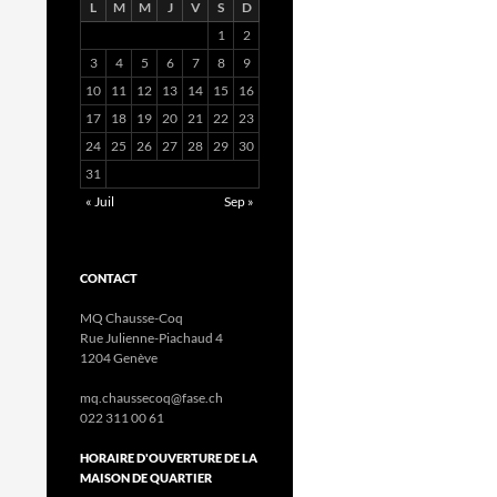
L
M
M
J
V
S
D
1
2
3
4
5
6
7
8
9
10
11
12
13
14
15
16
17
18
19
20
21
22
23
24
25
26
27
28
29
30
31
« Juil
Sep »
CONTACT
MQ Chausse-Coq
Rue Julienne-Piachaud 4
1204 Genève
mq.chaussecoq@fase.ch
022 311 00 61
HORAIRE D'OUVERTURE DE LA
MAISON DE QUARTIER