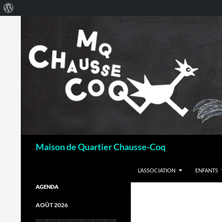
À
propos
de
WordPress
Recherche
Maison de Quartier Chausse-Coq
ALLER AU CONTENU
L’ASSOCIATION
ENFANTS
AGENDA
AOÛT 2026