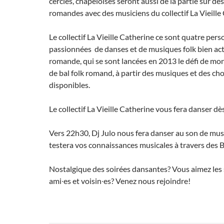
cercles, chapeloises seront aussi de la partie sur d
romandes avec des musiciens du collectif La Vieille
Le collectif La Vieille Catherine ce sont quatre per
passionnées de danses et de musiques folk bien act
romande, qui se sont lancées en 2013 le défi de mo
de bal folk romand, à partir des musiques et des ch
disponibles.
Le collectif La Vieille Catherine vous fera danser dè
Vers 22h30, Dj Julo nous fera danser au son de musiq
testera vos connaissances musicales à travers des B
Nostalgique des soirées dansantes? Vous aimez les 
ami∙es et voisin∙es? Venez nous rejoindre!