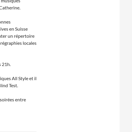
es musiques
 Catherine.
sonnes
ives en Suisse
nter un répertoire
orégraphies locales
s 21h.
ues All Style et il
lind Test.
soirées entre