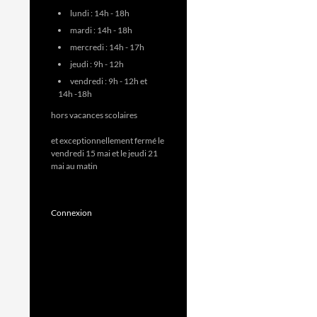
lundi : 14h - 18h
mardi : 14h - 18h
mercredi : 14h - 17h
jeudi : 9h - 12h
vendredi : 9h - 12h et
14h -18h
hors vacances scolaires
et exceptionnellement fermé le
vendredi 15 mai et le jeudi 21
mai au matin
Connexion