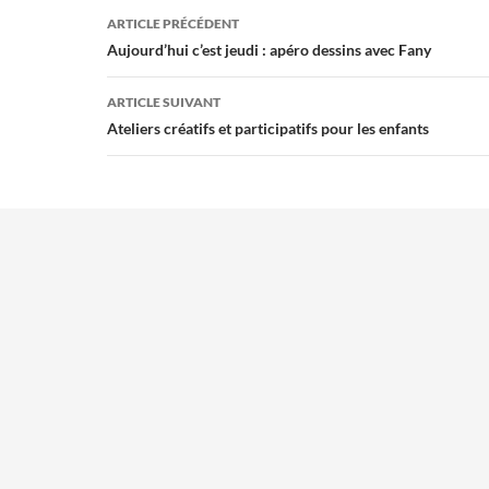
Navigation
ARTICLE PRÉCÉDENT
des
Aujourd’hui c’est jeudi : apéro dessins avec Fany
articles
ARTICLE SUIVANT
Ateliers créatifs et participatifs pour les enfants