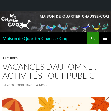
Recherche
Maison de Quartier Chausse-Coq
ALLER
MENU
AU
PRINCI
CONTENU
ARCHIVES
VACANCES D’AUTOMNE :
ACTIVITÉS TOUT PUBLIC
23 OCTOBRE 2023
MQCC