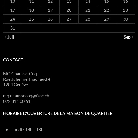
10
11
12
13
14
15
16
17
18
19
20
21
22
23
24
25
26
27
28
29
30
31
« Juil
Sep »
CONTACT
MQ Chausse-Coq
Rue Julienne-Piachaud 4
1204 Genève
mq.chaussecoq@fase.ch
022 311 00 61
HORAIRE D'OUVERTURE DE LA MAISON DE QUARTIER
lundi : 14h - 18h