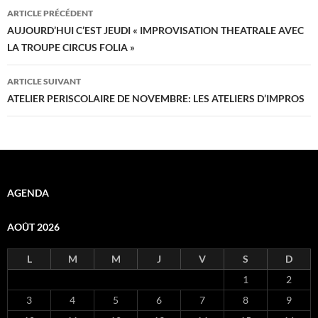
Navigation
ARTICLE PRÉCÉDENT
des
AUJOURD’HUI C’EST JEUDI « IMPROVISATION THEATRALE AVEC
LA TROUPE CIRCUS FOLIA »
articles
ARTICLE SUIVANT
ATELIER PERISCOLAIRE DE NOVEMBRE: LES ATELIERS D’IMPROS
AGENDA
AOÛT 2026
L
M
M
J
V
S
D
1
2
3
4
5
6
7
8
9