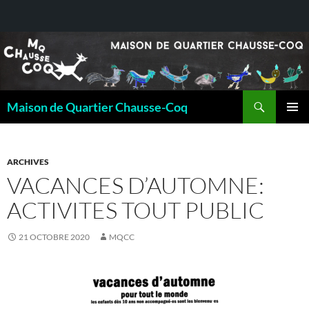
Recherche
Maison de Quartier Chausse-Coq
ALLER
MENU
AU
PRINCI
CONTENU
ARCHIVES
VACANCES D’AUTOMNE:
ACTIVITES TOUT PUBLIC
21 OCTOBRE 2020
MQCC