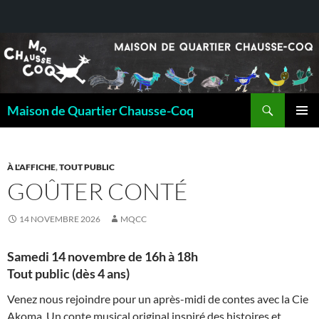
Recherche
Maison de Quartier Chausse-Coq
ALLER
MENU
AU
PRINCI
CONTENU
À L'AFFICHE
,
TOUT PUBLIC
GOÛTER CONTÉ
14 NOVEMBRE 2026
MQCC
Samedi 14 novembre de 16h à 18h
Tout public (dès 4 ans)
Venez nous rejoindre pour un après-midi de contes avec la Cie
Akoma. Un conte musical original inspiré des histoires et