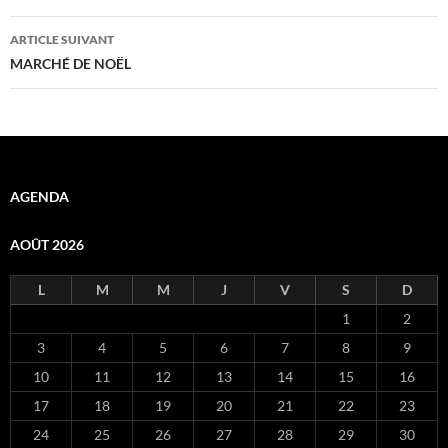
articles
ARTICLE SUIVANT
MARCHÉ DE NOËL
AGENDA
AOÛT 2026
L
M
M
J
V
S
D
1
2
3
4
5
6
7
8
9
10
11
12
13
14
15
16
17
18
19
20
21
22
23
24
25
26
27
28
29
30