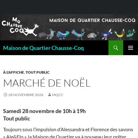
Recherche
Maison de Quartier Chausse-Coq
ALLER
MENU
AU
PRINCI
CONTENU
À L'AFFICHE
,
TOUT PUBLIC
MARCHÉ DE NOËL
28 NOVEMBRE 2026
MQCC
Samedi 28 novembre de 10h à 19h
Tout public
Toujours sous l’impulsion d’Alessandra et Florence des savons
« Ale&Flo », la Maison de Quartier va à nouveau leur prêter